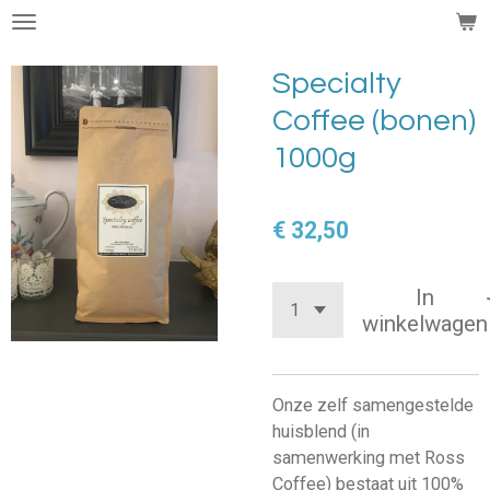
Ga
direct
naar
Specialty
de
Coffee (bonen)
hoofdinhoud
1000g
€ 32,50
In
winkelwagen
Onze zelf samengestelde
huisblend (in
samenwerking met Ross
Coffee) bestaat uit 100%