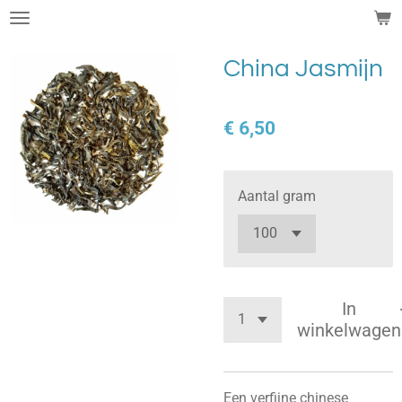
Ga
direct
naar
China Jasmijn
de
hoofdinhoud
€ 6,50
Aantal gram
In
winkelwagen
Een verfijne chinese