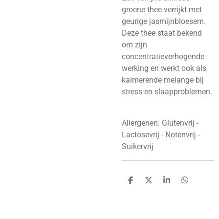
groene thee verrijkt met
geurige jasmijnbloesem.
Deze thee staat bekend
om zijn
concentratieverhogende
werking en werkt ook als
kalmerende melange bij
stress en slaapproblemen.
Allergenen: Glutenvrij -
Lactosevrij - Notenvrij -
Suikervrij
D
D
S
D
e
e
h
e
l
e
a
l
e
l
r
e
n
e
n