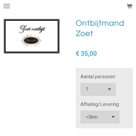
Ga
direct
naar
Ontbijtmand
de
Zoet
hoofdinhoud
€ 35,00
Aantal personen:
Afhaling/Levering: